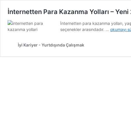
İnternetten Para Kazanma Yolları – Yen
İnternetten para kazanma yolları, ya
İnternetten
seçenekler arasındadır. …
okumayı s
Para
Kazanma
İyi Kariyer - Yurtdışında Çalışmak
Yolları
–
Yeni
2022*