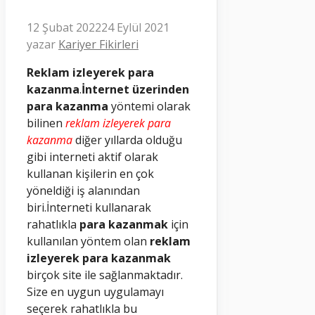
12 Şubat 2022
24 Eylül 2021
yazar
Kariyer Fikirleri
Reklam izleyerek para
kazanma
.
İnternet üzerinden
para kazanma
yöntemi olarak
bilinen
reklam izleyerek para
kazanma
diğer yıllarda olduğu
gibi interneti aktif olarak
kullanan kişilerin en çok
yöneldiği iş alanından
biri.İnterneti kullanarak
rahatlıkla
para kazanmak
için
kullanılan yöntem olan
reklam
izleyerek para kazanmak
birçok site ile sağlanmaktadır.
Size en uygun uygulamayı
seçerek rahatlıkla bu