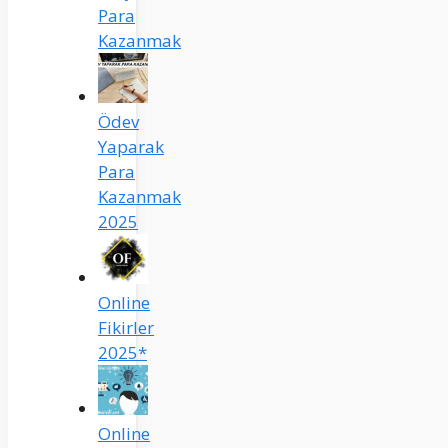
Para
Kazanmak
Ödev
Yaparak
Para
Kazanmak
2025
Online
Fikirler
2025*
Online