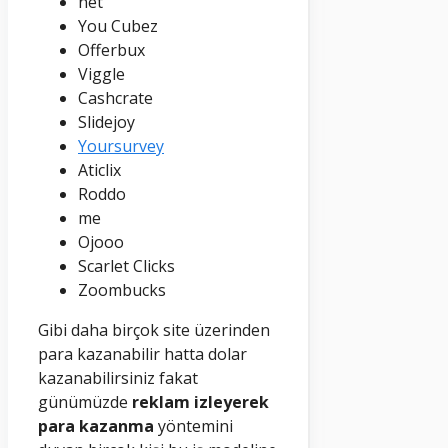
net
You Cubez
Offerbux
Viggle
Cashcrate
Slidejoy
Yoursurvey
Aticlix
Roddo
me
Ojooo
Scarlet Clicks
Zoombucks
Gibi daha birçok site üzerinden
para kazanabilir hatta dolar
kazanabilirsiniz fakat
günümüzde
reklam izleyerek
para kazanma
yöntemini