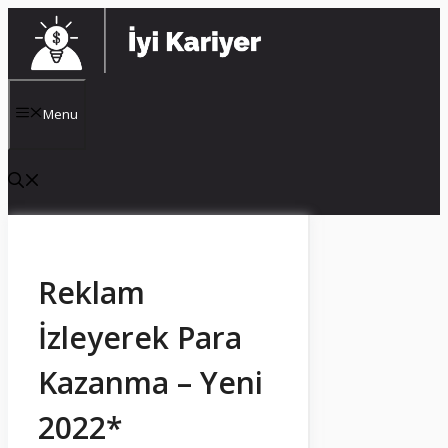
İçeriğe
atla
Menu
Reklam
İzleyerek Para
Kazanma – Yeni
2022*