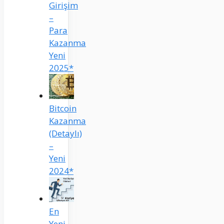
Girişim
–
Para
Kazanma
Yeni
2025*
Bitcoin
Kazanma
(Detaylı)
–
Yeni
2024*
En
Yeni