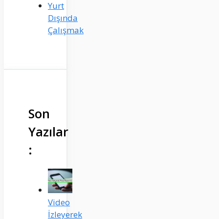
Yurt
Dışında
Çalışmak
Son
Yazılar
:
Video
İzleyerek